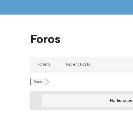
Saltar
al
contenido
Foros
Forums
Recent Posts
Foros
No tiene pe