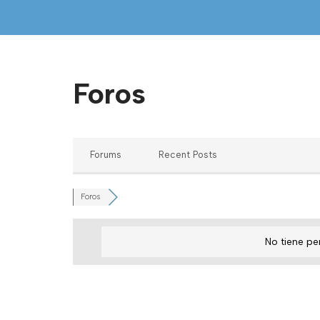
Saltar
al
contenido
Foros
Forums
Recent Posts
Foros
No tiene pe